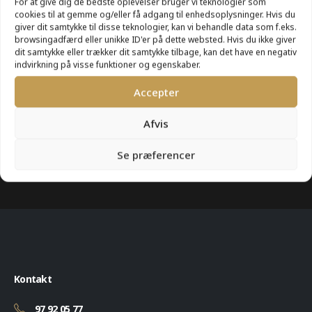
For at give dig de bedste oplevelser bruger vi teknologier som
cookies til at gemme og/eller få adgang til enhedsoplysninger. Hvis du
giver dit samtykke til disse teknologier, kan vi behandle data som f.eks.
browsingadfærd eller unikke ID'er på dette websted. Hvis du ikke giver
Lørdag
11:00 - 16:00
8. august
dit samtykke eller trækker dit samtykke tilbage, kan det have en negativ
indvirkning på visse funktioner og egenskaber.
Accepter
Søndag
11:00 - 16:00
9. august
Afvis
Se præferencer
Kontakt
97 92 05 77