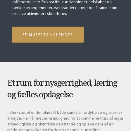
kaffeborde eller frokost ifm. rundvisninger, selskaber og
særlige arrangementer. Værkstedet danner også ramme om
kreative aktiviteter i skoleferier.
SE MUSEETS KALENDER
Et rum for nysgerrighed, læring
og fælles opdagelse
I Værkstedet er der plads til både samtale, fordybelse og praktisk
arbejde. Her får eleverne mulighed for at komme helt tæt på ægte
arkæologiske og historiske genstande og opleve dem på en
måde, der adskiller sig fra den traditionelle udstilling.