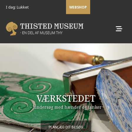
I dag: Lukket
WEBSHOP
VÆRKSTEDET
– undersøg med hænder og tanker
PLANLÆG DIT BESØG