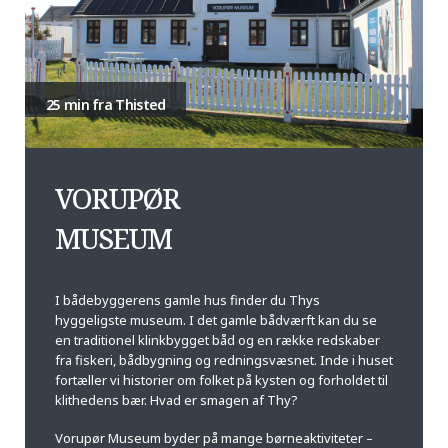
25 min fra Thisted
VORUPØR
MUSEUM
I bådebyggerens gamle hus finder du Thys
hyggeligste museum. I det gamle bådværft kan du se
en traditionel klinkbygget båd og en række redskaber
fra fiskeri, bådbygning og redningsvæsnet. Inde i huset
fortæller vi historier om folket på kysten og forholdet til
klithedens bær. Hvad er smagen af Thy?
Vorupør Museum byder på mange børneaktiviteter –