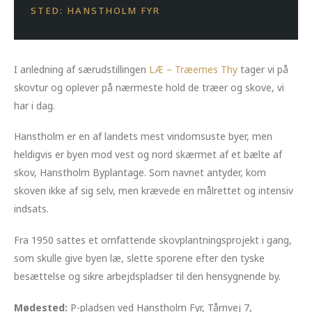
STED: HANSTHOLM FYR
I anledning af særudstillingen
LÆ – Træernes Thy
tager vi på
skovtur og oplever på nærmeste hold de træer og skove, vi
har i dag.
Hanstholm er en af landets mest vindomsuste byer, men
heldigvis er byen mod vest og nord skærmet af et bælte af
skov, Hanstholm Byplantage. Som navnet antyder, kom
skoven ikke af sig selv, men krævede en målrettet og intensiv
indsats.
Fra 1950 sattes et omfattende skovplantningsprojekt i gang,
som skulle give byen læ, slette sporene efter den tyske
besættelse og sikre arbejdspladser til den hensygnende by.
Mødested:
P-pladsen ved Hanstholm Fyr, Tårnvej 7,