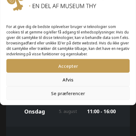
UGE 32
For at give dig de bedste oplevelser bruger vi teknologier som
cookies til at gemme og/eller få adgang til enhedsoplysninger. Hvis du
giver dit samtykke til disse teknologier, kan vi behandle data som f.eks.
browsingadfærd eller unikke ID'er på dette websted. Hvis du ikke giver
dit samtykke eller trækker dit samtykke tilbage, kan det have en negativ
Mandag
11:00 - 16:00
3. august
indvirkning på visse funktioner og egenskaber.
Accepter
Afvis
Tirsdag
11:00 - 16:00
4. august
Se præferencer
Onsdag
11:00 - 16:00
5. august