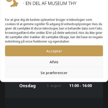
UGE 32
For at give dig de bedste oplevelser bruger vi teknologier som
cookies til at gemme og/eller få adgang til enhedsoplysninger. Hvis du
giver dit samtykke til disse teknologier, kan vi behandle data som f.eks.
browsingadfærd eller unikke ID'er på dette websted. Hvis du ikke giver
Mandag
11:00 - 16:00
3. august
dit samtykke eller trækker dit samtykke tilbage, kan det have en negativ
indvirkning på visse funktioner og egenskaber.
Accepter
Tirsdag
11:00 - 16:00
4. august
Afvis
Se præferencer
Onsdag
11:00 - 16:00
5. august