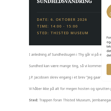
SUNDHEDSVANDRING
DATE: 6. OKTOBER 2026
TIME: 14:00 - 15:00
STED: THISTED MUSEUM
For
og/
tek
det
I anledning af Sundhedsugen i Thy går vi på en ”su
det
Sundhed kan være mange ting, så vi kommer vidt o
J.P. Jacobsen skrev engang i et brev ”Jeg gaar i Host
Vi håber ikke på alt for megen hosten og sprutten
Sted:
Trappen foran Thisted Museum, Jernbanegad