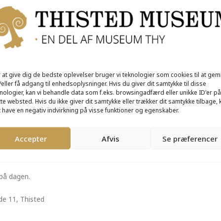
 at give dig de bedste oplevelser bruger vi teknologier som cookies til at ge
eller få adgang til enhedsoplysninger. Hvis du giver dit samtykke til disse
nologier, kan vi behandle data som f.eks. browsingadfærd eller unikke ID'er på
te websted. Hvis du ikke giver dit samtykke eller trækker dit samtykke tilbage, 
ndhedsvandring” i Thisted by.
 have en negativ indvirkning på visse funktioner og egenskaber.
mkring. Vi hører om sundhed gennem tiden, bl.a. apoteker, børneasy
Accepter
Afvis
Se præferencer
e, hvor jeg gaar”.
 på dagen.
e 11, Thisted