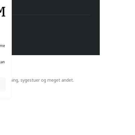
mme
kan
l, badning, sygestuer og meget andet.