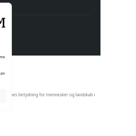
mme
kan
træernes betydning for mennesker og landskab i