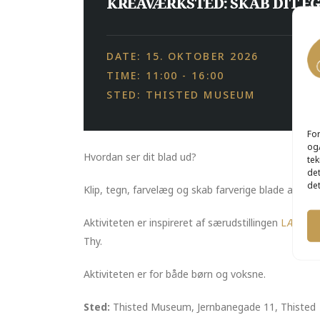
KREAVÆRKSTED: SKAB DIT E
DATE: 15. OKTOBER 2026
TIME: 11:00 - 16:00
STED: THISTED MUSEUM
For
og/
Hvordan ser dit blad ud?
tek
det
det
Klip, tegn, farvelæg og skab farverige blade af fo
Aktiviteten er inspireret af særudstillingen
LÆ – tr
Thy.
Aktiviteten er for både børn og voksne.
Sted:
Thisted Museum, Jernbanegade 11, Thisted