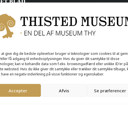
GET BLAD
 at give dig de bedste oplevelser bruger vi teknologier som cookies til at ge
eller få adgang til enhedsoplysninger. Hvis du giver dit samtykke til disse
nologier, kan vi behandle data som f.eks. browsingadfærd eller unikke ID'er på
te websted. Hvis du ikke giver dit samtykke eller trækker dit samtykke tilbage, 
 have en negativ indvirkning på visse funktioner og egenskaber.
rskelligt materiale, og hæng dem på vores fælles museums-træ.
æernes Thy
på Thisted Museum, hvor du kan opleve fortællinger om 
Accepter
Afvis
Se præferencer