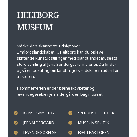
HELTBORG
MUSEUM
Måske den skønneste udsigt over
Limfjordslandskabet? I Heltborg kan du opleve
skiftende kunstudstillinger med blandt andet museets
store samling af Jens Søndergaard-malerier. Du finder
også en udstilling om landbrugets redskaber i tiden før
traktoren.
I sommerferien er der børneaktiviteter og
levendegørelse i jernaldergården bag museet.
KUNSTSAMLING
SÆRUDSTILLINGER
JERNALDERGÅRD
MUSEUMSBUTIK
LEVENDEGØRELSE
FØR TRAKTOREN