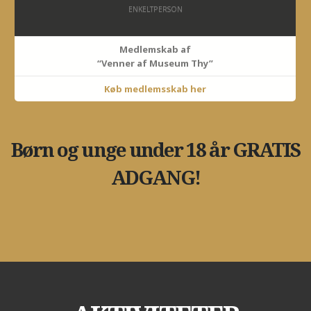
ENKELTPERSON
Medlemskab af
“Venner af Museum Thy”
Køb medlemsskab her
Børn og unge under 18 år GRATIS
ADGANG!