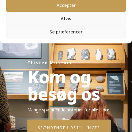
Accepter
Afvis
Se præferencer
Thisted Museum
Kom og
besøg os
Mange spændende historier for alle aldre
SPÆNDENDE UDSTILLINGER