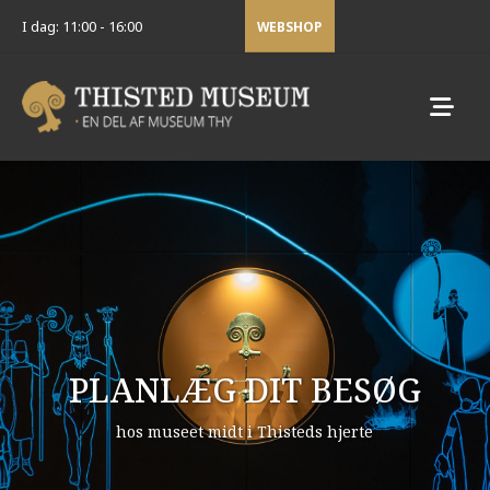
I dag: 11:00 - 16:00
WEBSHOP
PLANLÆG DIT BESØG
hos museet midt i Thisteds hjerte