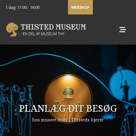
I dag: 11:00 - 16:00
WEBSHOP
PLANLÆG DIT BESØG
hos museet midt i Thisteds hjerte