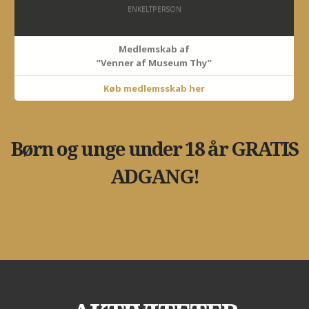
ENKELTPERSON
Medlemskab af
“Venner af Museum Thy”
Køb medlemsskab her
Børn og unge under 18 år GRATIS
ADGANG!