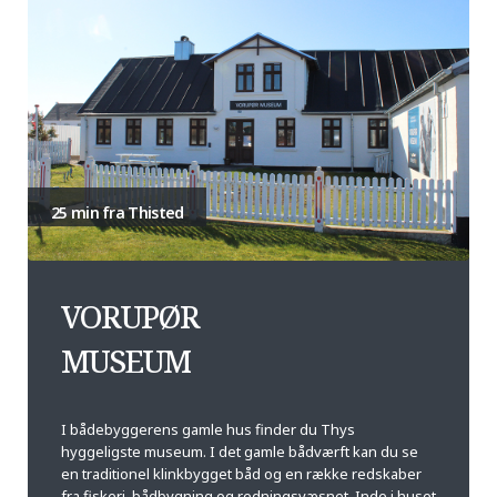
25 min fra Thisted
VORUPØR
MUSEUM
I bådebyggerens gamle hus finder du Thys
hyggeligste museum. I det gamle bådværft kan du se
en traditionel klinkbygget båd og en række redskaber
fra fiskeri, bådbygning og redningsvæsnet. Inde i huset