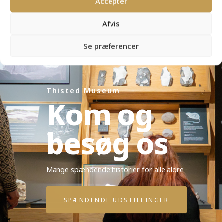
Accepter
Afvis
Se præferencer
Thisted Museum
Kom og
besøg os
Mange spændende historier for alle aldre
SPÆNDENDE UDSTILLINGER