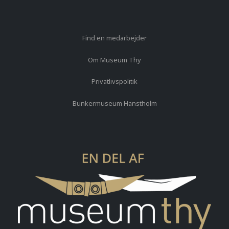
Find en medarbejder
Om Museum Thy
Privatlivspolitik
Bunkermuseum Hanstholm