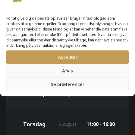
UGE 32
For at give dig de bedste oplevelser bruger vi teknologier som
cookies til at gemme og/eller få adgang til enhedsoplysninger. Hvis du
giver dit samtykke til disse teknologier, kan vi behandle data som f.eks.
Mandag
11:00 - 16:00
3. august
browsingadfærd eller unikke ID'er på dette websted. Hvis du ikke giver
dit samtykke eller trækker dit samtykke tilbage, kan det have en negativ
indvirkning på visse funktioner og egenskaber.
Accepter
Tirsdag
11:00 - 16:00
4. august
Afvis
Se præferencer
Onsdag
11:00 - 16:00
5. august
Torsdag
11:00 - 16:00
6. august