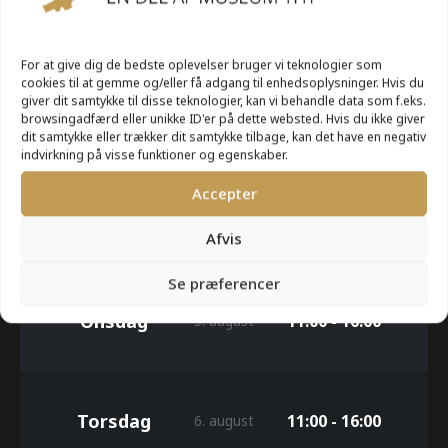
UGE 32
For at give dig de bedste oplevelser bruger vi teknologier som
cookies til at gemme og/eller få adgang til enhedsoplysninger. Hvis du
giver dit samtykke til disse teknologier, kan vi behandle data som f.eks.
Mandag
11:00 - 16:00
browsingadfærd eller unikke ID'er på dette websted. Hvis du ikke giver
3. august
dit samtykke eller trækker dit samtykke tilbage, kan det have en negativ
indvirkning på visse funktioner og egenskaber.
Accepter
Tirsdag
11:00 - 16:00
4. august
Afvis
Se præferencer
Onsdag
11:00 - 16:00
5. august
Torsdag
11:00 - 16:00
6. august