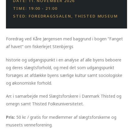
DATE: 11. NOVEMBER 2026
TIME: 19:00 - 21:00
STED: FOREDRAGSSALEN, THISTED MUSEUM
Foredrag ved Kåre Jørgensen med baggrund i bogen ”Fanget
af havet” om fiskerlejet Stenbjergs
historie og udgangspunkt i en analyse af alle byens beboere
og deres slægtsforhold, og med det som udgangspunkt
forsøges at afdække byens særlige kultur samt sociologiske
og økonomiske forhold.
Arr. i samarbejde med Slægtsforskere i Danmark Thisted og
omegn samt Thisted Folkeuniversitetet.
Pris:
50 kr. / gratis for medlemmer af slægtsforskerne og
museets venneforening.