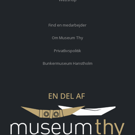
Find en medarbejder
Om Museum Thy
Privatlivspolitik
Bunkermuseum Hanstholm