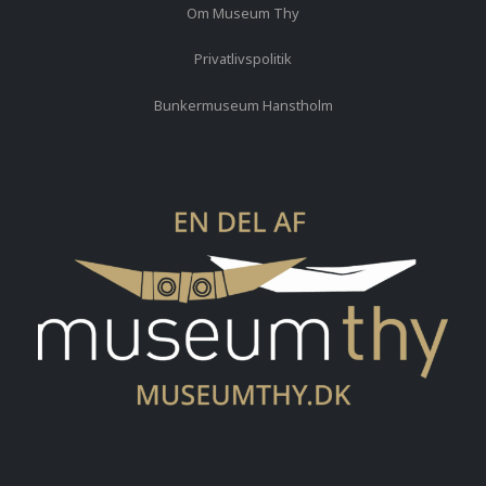
Om Museum Thy
Privatlivspolitik
Bunkermuseum Hanstholm