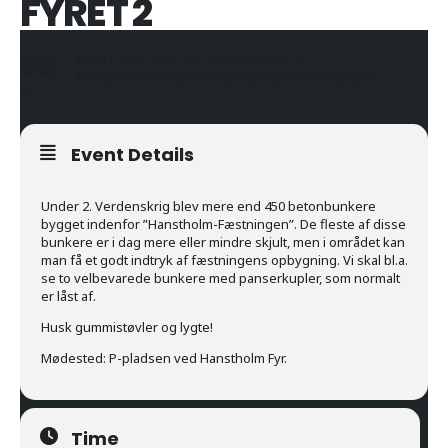
FYRET 2
02
FORTÆLLING OG VANDRING V.
MUSEUMSINSPEKTØR JENS ANDERSEN.
JUL
Event Details
Under 2. Verdenskrig blev mere end 450 betonbunkere
bygget indenfor ”Hanstholm-Fæstningen”. De fleste af disse
bunkere er i dag mere eller mindre skjult, men i området kan
man få et godt indtryk af fæstningens opbygning. Vi skal bl.a.
se to velbevarede bunkere med panserkupler, som normalt
er låst af.
Husk gummistøvler og lygte!
Mødested: P-pladsen ved Hanstholm Fyr.
Time