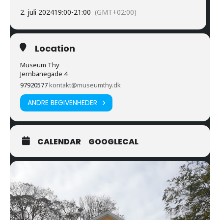
2. juli 2024
19:00
-
21:00
(GMT+02:00)
Location
Museum Thy
Jernbanegade 4
97920577
kontakt@museumthy.dk
ANDRE BEGIVENHEDER
CALENDAR
GOOGLECAL