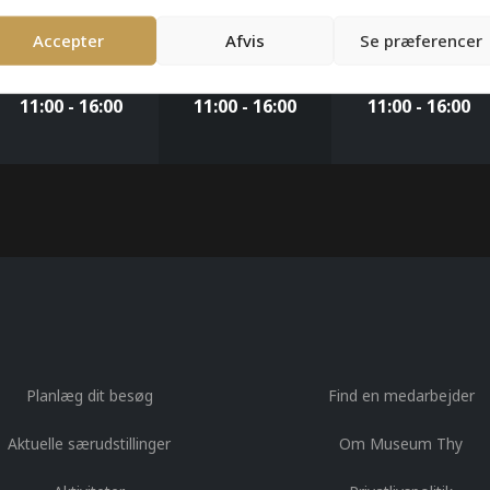
Accepter
Afvis
Se præferencer
Onsdag
Torsdag
Fredag
5. august
6. august
7. august
11:00 - 16:00
11:00 - 16:00
11:00 - 16:00
Planlæg dit besøg
Find en medarbejder
Aktuelle særudstillinger
Om Museum Thy