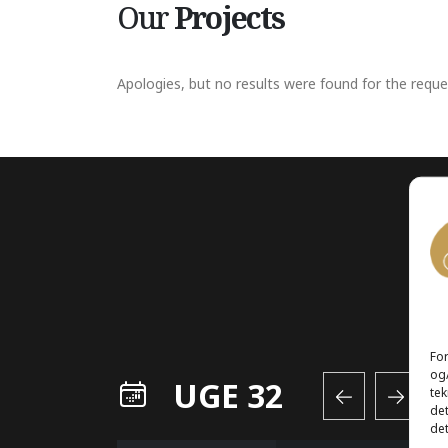
Our
Projects
Apologies, but no results were found for the reque
For
og/
UGE 32
tek
det
det