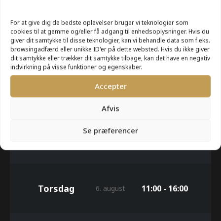
For at give dig de bedste oplevelser bruger vi teknologier som
cookies til at gemme og/eller få adgang til enhedsoplysninger. Hvis du
Mandag
11:00 - 16:00
3. august
giver dit samtykke til disse teknologier, kan vi behandle data som f.eks.
browsingadfærd eller unikke ID'er på dette websted. Hvis du ikke giver
dit samtykke eller trækker dit samtykke tilbage, kan det have en negativ
indvirkning på visse funktioner og egenskaber.
Accepter
Tirsdag
11:00 - 16:00
4. august
Afvis
Se præferencer
Onsdag
11:00 - 16:00
5. august
Torsdag
11:00 - 16:00
6. august