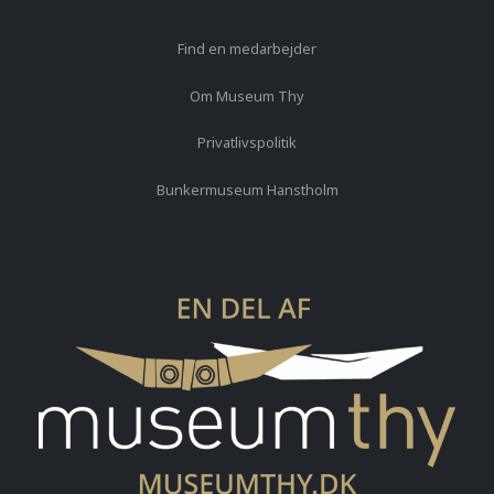
Find en medarbejder
Om Museum Thy
Privatlivspolitik
Bunkermuseum Hanstholm