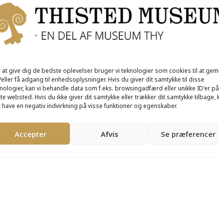
 at give dig de bedste oplevelser bruger vi teknologier som cookies til at ge
eller få adgang til enhedsoplysninger. Hvis du giver dit samtykke til disse
nologier, kan vi behandle data som f.eks. browsingadfærd eller unikke ID'er på
te websted. Hvis du ikke giver dit samtykke eller trækker dit samtykke tilbage, 
 have en negativ indvirkning på visse funktioner og egenskaber.
brugsforening – Thisted Arbejderforening – blev stiftet her i Thisted
nspirationskilderne, hvordan foreningen kom til verden - og hvor de 
Accepter
Afvis
Se præferencer
 hvor provsten og arbejderne levede.