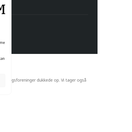
mme
kan
.
nye brugsforeninger dukkede op. Vi tager også