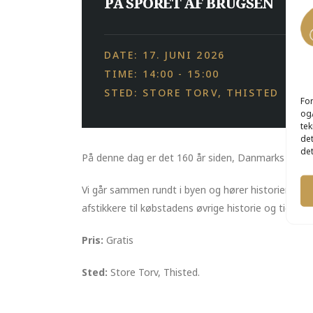
PÅ SPORET AF BRUGSEN
DATE: 17. JUNI 2026
TIME: 14:00 - 15:00
STED: STORE TORV, THISTED
For
og/
tek
det
det
På denne dag er det 160 år siden, Danmarks første 
Vi går sammen rundt i byen og hører historier om i
afstikkere til købstadens øvrige historie og tiden,
Pris:
Gratis
Sted:
Store Torv, Thisted.