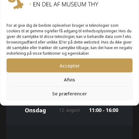
UGE 33
For at give dig de bedste oplevelser bruger vi teknologier som
cookies til at gemme og/eller få adgang til enhedsoplysninger. Hvis du
giver dit samtykke til disse teknologier, kan vi behandle data som f.eks.
browsingadfærd eller unikke ID'er på dette websted. Hvis du ikke giver
Mandag
Lukket
10. august
dit samtykke eller trækker dit samtykke tilbage, kan det have en negativ
indvirkning på visse funktioner og egenskaber.
Accepter
Tirsdag
11:00 - 16:00
11. august
Afvis
Se præferencer
Onsdag
11:00 - 16:00
12. august