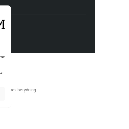
mme
kan
træernes betydning