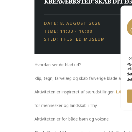
KREAVÆRKSTED: SKAB DIT E
DATE: 8. AUGUST 2026
TIME: 11:00 - 16:00
STED: THISTED MUSEUM
For
og/
Hvordan ser dit blad ud?
tek
det
Klip, tegn, farvelæg og skab farverige blade af fo
det
Aktiviteten er inspireret af særudstillingen
LÆ – tr
for mennesker og landskab i Thy.
Aktiviteten er for både børn og voksne.