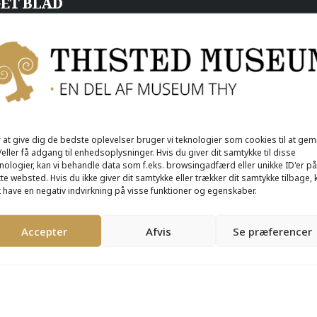
GET BLAD
 at give dig de bedste oplevelser bruger vi teknologier som cookies til at ge
eller få adgang til enhedsoplysninger. Hvis du giver dit samtykke til disse
nologier, kan vi behandle data som f.eks. browsingadfærd eller unikke ID'er på
te websted. Hvis du ikke giver dit samtykke eller trækker dit samtykke tilbage, 
rskelligt materiale, og hæng dem på vores fælles museums-træ.
 have en negativ indvirkning på visse funktioner og egenskaber.
æernes Thy
på Thisted Museum, hvor du kan opleve fortællinger om 
Accepter
Afvis
Se præferencer