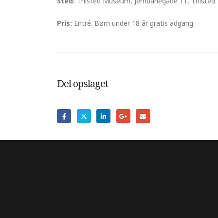
Sted:
Thisted Museum, Jernbanegade 11, Thisted
Pris:
Entré. Børn under 18 år gratis adgang
Del opslaget