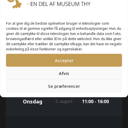
UGE 32
For at give dig de bedste oplevelser bruger vi teknologier som
cookies til at gemme og/eller få adgang til enhedsoplysninger. Hvis du
giver dit samtykke til disse teknologier, kan vi behandle data som f.eks.
browsingadfærd eller unikke ID'er på dette websted. Hvis du ikke giver
Mandag
11:00 - 16:00
3. august
dit samtykke eller trækker dit samtykke tilbage, kan det have en negativ
indvirkning på visse funktioner og egenskaber.
Accepter
Tirsdag
11:00 - 16:00
4. august
Afvis
Se præferencer
Onsdag
11:00 - 16:00
5. august