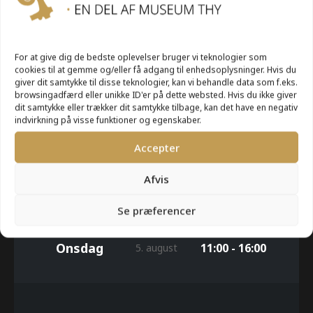
UGE 32
For at give dig de bedste oplevelser bruger vi teknologier som
cookies til at gemme og/eller få adgang til enhedsoplysninger. Hvis du
giver dit samtykke til disse teknologier, kan vi behandle data som f.eks.
browsingadfærd eller unikke ID'er på dette websted. Hvis du ikke giver
Mandag
11:00 - 16:00
3. august
dit samtykke eller trækker dit samtykke tilbage, kan det have en negativ
indvirkning på visse funktioner og egenskaber.
Accepter
Tirsdag
11:00 - 16:00
4. august
Afvis
Se præferencer
Onsdag
11:00 - 16:00
5. august