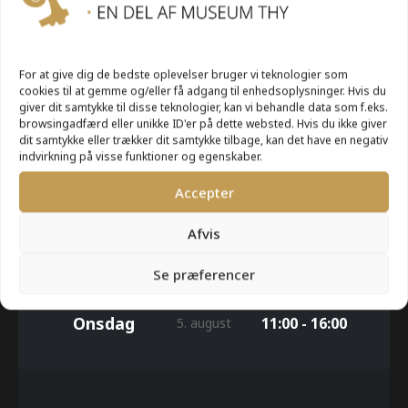
UGE 32
For at give dig de bedste oplevelser bruger vi teknologier som
cookies til at gemme og/eller få adgang til enhedsoplysninger. Hvis du
giver dit samtykke til disse teknologier, kan vi behandle data som f.eks.
browsingadfærd eller unikke ID'er på dette websted. Hvis du ikke giver
Mandag
11:00 - 16:00
3. august
dit samtykke eller trækker dit samtykke tilbage, kan det have en negativ
indvirkning på visse funktioner og egenskaber.
Accepter
Tirsdag
11:00 - 16:00
4. august
Afvis
Se præferencer
Onsdag
11:00 - 16:00
5. august