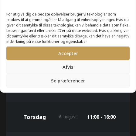
For at give dig de bedste oplevelser bruger vi teknologier som
cookies til at gemme og/eller få adgang til enhedsoplysninger. Hvis du
Mandag
11:00 - 16:00
giver dit samtykke til disse teknologier, kan vi behandle data som f.eks.
3. august
browsingadfærd eller unikke ID'er på dette websted. Hvis du ikke giver
dit samtykke eller trækker dit samtykke tilbage, kan det have en negativ
indvirkning på visse funktioner og egenskaber.
Accepter
Tirsdag
11:00 - 16:00
4. august
Afvis
Se præferencer
Onsdag
11:00 - 16:00
5. august
Torsdag
11:00 - 16:00
6. august