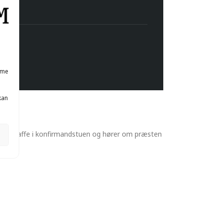
mme
kan
agte kaffe i konfirmandstuen og hører om præsten