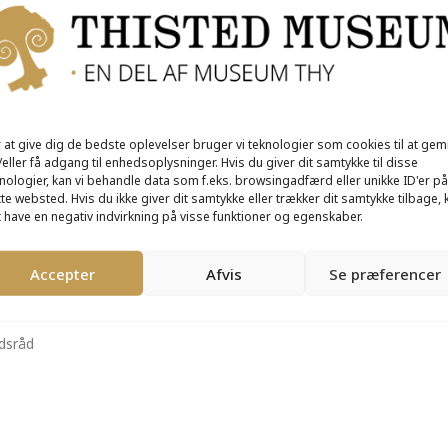
LOGE PRÆST
 at give dig de bedste oplevelser bruger vi teknologier som cookies til at ge
eller få adgang til enhedsoplysninger. Hvis du giver dit samtykke til disse
nologier, kan vi behandle data som f.eks. browsingadfærd eller unikke ID'er på
te websted. Hvis du ikke giver dit samtykke eller trækker dit samtykke tilbage, 
 have en negativ indvirkning på visse funktioner og egenskaber.
 til Skjoldborg Kirke ad kirkestien for at besøge Skrædderens eg.
s kæmpebøg og andre gamle træer i haven, før vi drikker den medbr
Accepter
Afvis
Se præferencer
edsråd