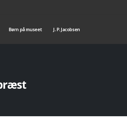
Børn på museet
J. P. Jacobsen
præst