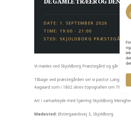
DE GAMLE TRÆER OG DEN K
DATE: 1. SEPTEMBER 2026
TIME: 19:00 - 21:00
STED: SKJOLDBORG PRÆSTEGÅRD
For
og/
tek
det
det
Vi mødes ved Skjoldborg Præstegård og går sammen
Tilbage ved præstegården ser vi pastor Langebeck
Aagaard som i 1802 skrev topografien om Thy.
Arr. i samarbejde med Sjørring-Skjoldborg Menigh
Mødested:
Østergaardsvej 3, Skjoldborg