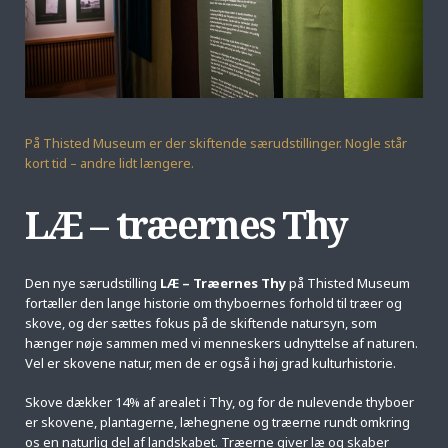
På Thisted Museum er der skiftende særudstillinger. Nogle står
kort tid – andre lidt længere.
LÆ – træernes Thy
Den nye særudstilling
LÆ – Træernes Thy
på Thisted Museum
fortæller den lange historie om thyboernes forhold til træer og
skove, og der sættes fokus på de skiftende natursyn, som
hænger nøje sammen med vi menneskers udnyttelse af naturen.
Vel er skovene natur, men de er også i høj grad kulturhistorie.
Skove dækker 14% af arealet i Thy, og for de nulevende thyboer
er skovene, plantagerne, læhegnene og træerne rundt omkring
os en naturlig del af landskabet. Træerne giver læ og skaber