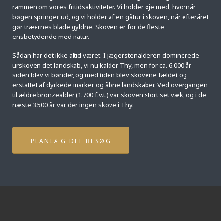
rammen om vores fritidsaktiviteter. Vi holder øje med, hvornår
bøgen springer ud, og vi holder af en gåtur i skoven, når efteråret
gør træernes blade gyldne. Skoven er for de fleste
ensbetydende med natur.
Sådan har det ikke altid været. I jægerstenalderen dominerede
urskoven det landskab, vi nu kalder Thy, men for ca. 6.000 år
siden blev vi bønder, og med tiden blev skovene fældet og
erstattet af dyrkede marker og åbne landskaber. Ved overgangen
til ældre bronzealder (1.700 f.v.t.) var skoven stort set væk, og i de
næste 3.500 år var der ingen skove i Thy.
PLANLÆG DIT BESØG