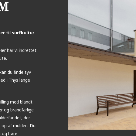
UM
r til surfkultur
er har vi indrettet
use.
kan du finde syv
ned i Thys lange
lling med blandt
r og brandfarlige
lderfundet, der
e op af mulden. Du
 og høre