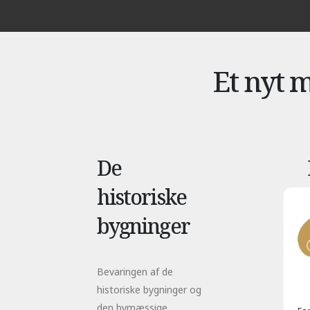
Et nyt 
De
historiske
bygninger
Bevaringen af de
historiske bygninger og
den bymæssige