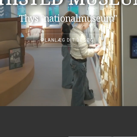
Thys "nationalmuseum"
PLANLÆG DIT BESØG