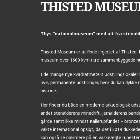
THISTED MUSE
Thys “nationalmuseum” med alt fra stenalde
Thisted Museum er at finde i hjertet af Thisted. H
museum over 1600 kvm i tre sammenbyggede h
I de mange nye kvadratmeters udstillingslokaler 
nye, permanente udstillinger, hvor du kan dykke 
historie.
Her finder du både en moderne arkæologisk udsti
andet stenalderens minedrift, jernalderens bønde
gårde samt ikke mindst Kallerupfundet – bronzea
vakte international opsigt, da det i 2019 dukked
kan også se nærmere på en vaskeægte runesten