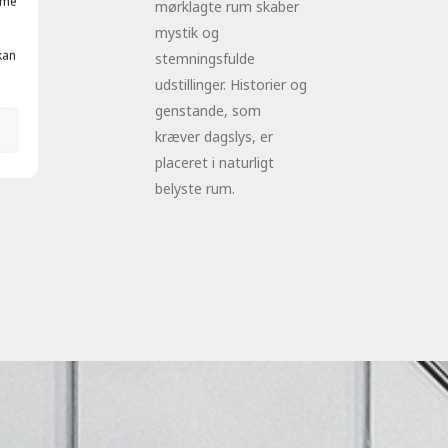
mme
mørklagte rum skaber
t
mystik og
kan
.
stemningsfulde
udstillinger. Historier og
genstande, som
kræver dagslys, er
placeret i naturligt
belyste rum.