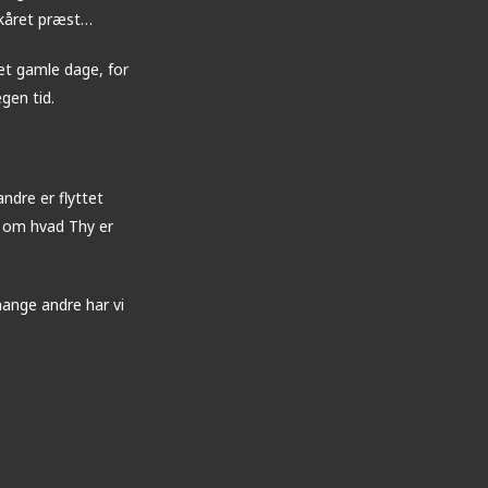
nkåret præst…
et gamle dage, for
egen tid.
ndre er flyttet
, om hvad Thy er
ange andre har vi