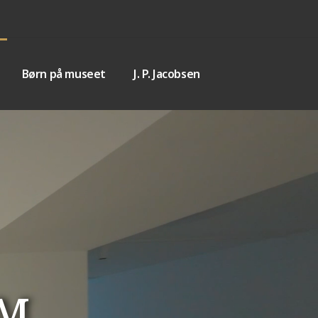
Børn på museet
J. P. Jacobsen
UM