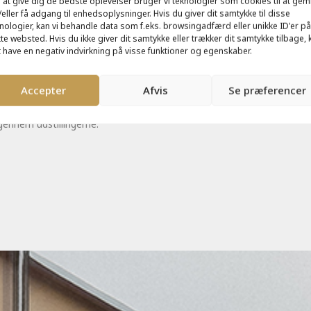
 at give dig de bedste oplevelser bruger vi teknologier som cookies til at ge
louge giver plads til
eller få adgang til enhedsoplysninger. Hvis du giver dit samtykke til disse
kilebygning. Dette
udendørs aktiviteter. E
nologier, kan vi behandle data som f.eks. browsingadfærd eller unikke ID'er på
simple arkitektoniske
te websted. Hvis du ikke giver dit samtykke eller trækker dit samtykke tilbage, 
alsidigt rum, som f.eks
 have en negativ indvirkning på visse funktioner og egenskaber.
greb synliggør det nye
skoleklasser kan bruge
museum i gadebilledet
som supplement til
og skaber et naturligt
Accepter
Afvis
Se præferencer
Værkstedet.
og oplevelsesrigt flow
gennem udstillingerne.