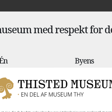
museum med respekt for d
Én
Byens
sammensyet
museum
bevægelse
Museumsgården bliver
et nyt samlingssted,
De tre eksisterende
som i forlængelse af
huse bindes sammen
den nye indgang og
med en let og elegant